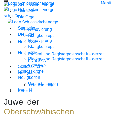
Menü
Startseite
schließen
Die Orgel
Startseite
Renovierung
Die Orgel
Klangkonzept
Renovierung
Helfen Sie mit
Klangkonzept
Helfen Sie mit
Pfeifen- und Registerpatenschaft – derzeit
Pfeifen- und Registerpatenschaft – derzeit
nicht aktiv
nicht aktiv
Schlosskirche
Schlosskirche
Neuigkeiten
Neuigkeiten
Veranstaltungen
Veranstaltungen
Kontakt
Kontakt
Juwel der
Oberschwäbischen