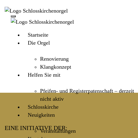
schließen
Startseite
Die Orgel
Startseite
Renovierung
Klangkonzept
Helfen Sie mit
Pfeifen- und Registerpatenschaft – derzeit
nicht aktiv
Schlosskirche
Neuigkeiten
EINE INITIATIVE DER:
Veranstaltungen