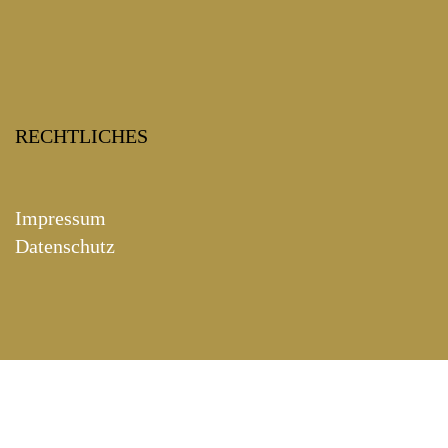
Die Orgel
Renovierung
Klangkonzept
RECHTLICHES
Impressum
Datenschutz
Helfen Sie mit
Pfeifen- und Registerpatenschaft –
derzeit nicht aktiv