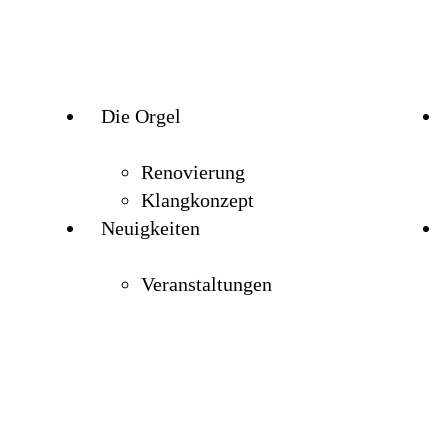
Die Orgel
Die Orgel
He
Renovierung
Klangkonzept
Neuigkeiten
Renovierung
Pfe
der
Klangkonzept
Veranstaltungen