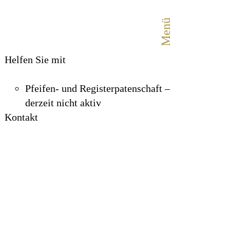
Menü
schließen
Helfen Sie mit
lfen Sie mit
Pfeifen- und Registerpatenschaft –
derzeit nicht aktiv
Kontakt
ifen- und Registerpatenschaft –
zeit nicht aktiv