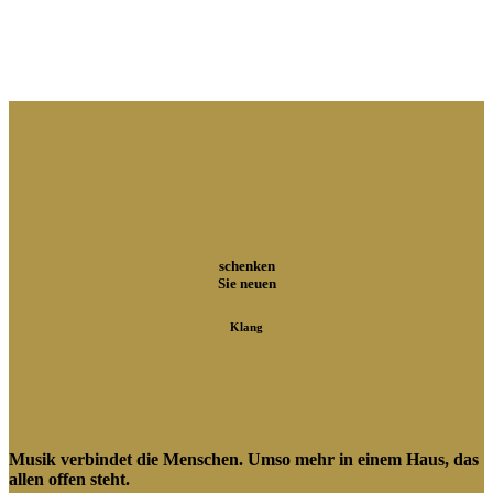
schenken
Sie neuen
Klang
Musik verbindet die Menschen. Umso mehr in einem Haus, das
allen offen steht.